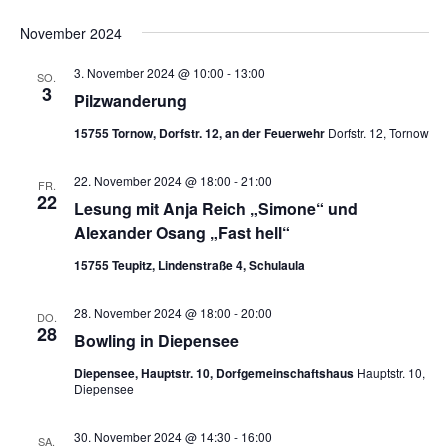
t
a
ä
November 2024
a
h
l
l
l
t
3. November 2024 @ 10:00
-
13:00
SO.
e
u
3
t
Pilzwanderung
n
n
u
15755 Tornow, Dorfstr. 12, an der Feuerwehr
Dorfstr. 12, Tornow
.
g
n
A
g
22. November 2024 @ 18:00
-
21:00
FR.
n
22
e
Lesung mit Anja Reich „Simone“ und
s
Alexander Osang „Fast hell“
n
i
S
c
15755 Teupitz, Lindenstraße 4, Schulaula
u
h
28. November 2024 @ 18:00
-
20:00
t
c
DO.
28
Bowling in Diepensee
e
h
n
e
Diepensee, Hauptstr. 10, Dorfgemeinschaftshaus
Hauptstr. 10,
-
Diepensee
u
N
n
30. November 2024 @ 14:30
-
16:00
a
SA.