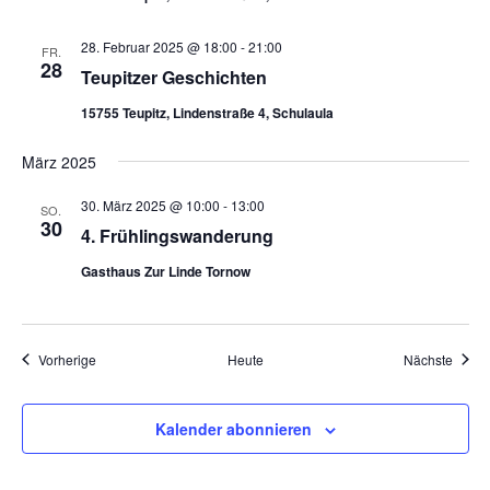
a
t
28. Februar 2025 @ 18:00
-
21:00
FR.
28
i
Teupitzer Geschichten
o
15755 Teupitz, Lindenstraße 4, Schulaula
n
März 2025
30. März 2025 @ 10:00
-
13:00
SO.
30
4. Frühlingswanderung
Gasthaus Zur Linde Tornow
Veranstaltungen
Veran
Vorherige
Heute
Nächste
Kalender abonnieren