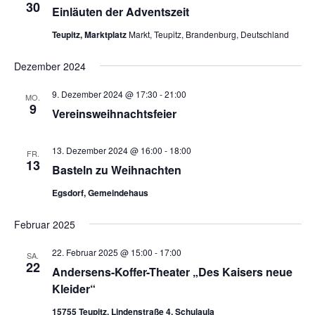
30
d
Einläuten der Adventszeit
v
A
i
Teupitz, Marktplatz
Markt, Teupitz, Brandenburg, Deutschland
n
g
s
a
Dezember 2024
t
i
9. Dezember 2024 @ 17:30
-
21:00
MO.
i
c
9
Vereinsweihnachtsfeier
o
h
n
t
13. Dezember 2024 @ 16:00
-
18:00
FR.
e
13
Basteln zu Weihnachten
n
Egsdorf, Gemeindehaus
,
N
Februar 2025
a
22. Februar 2025 @ 15:00
-
17:00
SA.
v
22
Andersens-Koffer-Theater „Des Kaisers neue
i
Kleider“
g
15755 Teupitz, Lindenstraße 4, Schulaula