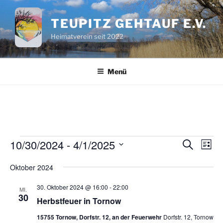
Zum
Inhalt
TEUPITZ GEHTAUF E.V.
springen
Heimatverein seit 2022
Menü
Veranstaltungen
10/30/2024
 - 
4/1/2025
V
V
S
L
u
e
e
i
D
c
Oktober 2024
s
r
a
r
h
t
a
e
t
a
e
30. Oktober 2024 @ 16:00
-
22:00
MI.
n
u
30
n
Herbstfeuer in Tornow
s
m
s
15755 Tornow, Dorfstr. 12, an der Feuerwehr
Dorfstr. 12, Tornow
t
w