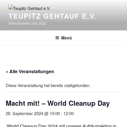
Zum
Inhalt
TEUPITZ GEHTAUF E.V.
springen
Heimatverein seit 2022
Menü
« Alle Veranstaltungen
Diese Veranstaltung hat bereits stattgefunden.
Macht mit! – World Cleanup Day
28. September 2024 @ 10:00
-
12:00
World Cleanup Day
2024 mit unserer Aufräumaktion in