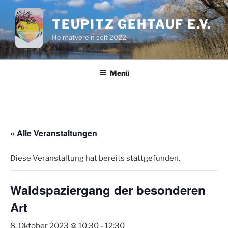
Zum
Inhalt
TEUPITZ GEHTAUF E.V.
springen
Heimatverein seit 2022
Menü
« Alle Veranstaltungen
Diese Veranstaltung hat bereits stattgefunden.
Waldspaziergang der besonderen
Art
8. Oktober 2023 @ 10:30
-
12:30