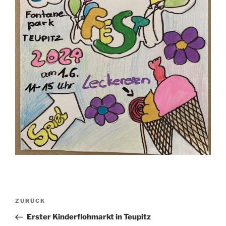
Beitragsnavigation
Vorheriger
ZURÜCK
Beitrag
Erster Kinderflohmarkt in Teupitz