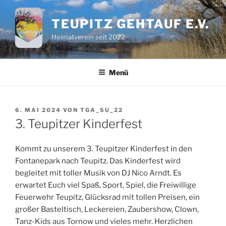
Zum
Inhalt
TEUPITZ GEHTAUF E.V.
springen
Heimatverein seit 2022
Menü
VERÖFFENTLICHT
6. MAI 2024
VON
TGA_SU_22
AM
3. Teupitzer Kinderfest
Kommt zu unserem 3. Teupitzer Kinderfest in den
Fontanepark nach Teupitz. Das Kinderfest wird
begleitet mit toller Musik von DJ Nico Arndt. Es
erwartet Euch viel Spaß, Sport, Spiel, die Freiwillige
Feuerwehr Teupitz, Glücksrad mit tollen Preisen, ein
großer Basteltisch, Leckereien, Zaubershow, Clown,
Tanz-Kids aus Tornow und vieles mehr. Herzlichen