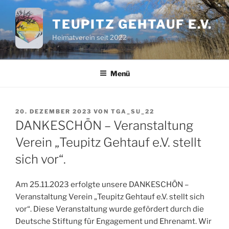
Zum
Inhalt
TEUPITZ GEHTAUF E.V.
springen
Heimatverein seit 2022
Menü
VERÖFFENTLICHT
20. DEZEMBER 2023
VON
TGA_SU_22
AM
DANKESCHÖN – Veranstaltung
Verein „Teupitz Gehtauf e.V. stellt
sich vor“.
Am 25.11.2023 erfolgte unsere DANKESCHÖN –
Veranstaltung Verein „Teupitz Gehtauf e.V. stellt sich
vor“. Diese Veranstaltung wurde gefördert durch die
Deutsche Stiftung für Engagement und Ehrenamt. Wir