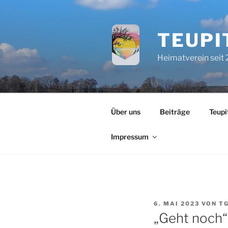
Zum
Inhalt
springen
TEUPI
Heimatverein seit
Über uns
Beiträge
Teupi
Impressum
VERÖFFENTLICHT
6. MAI 2023
VON
T
AM
„Geht noch“