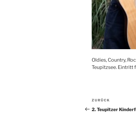
Oldies, Country, Ro
Teupitzsee. Eintritt f
Beitragsnav
Vorheriger
ZURÜCK
Beitrag
2. Teupitzer Kinder