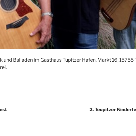
ck und Balladen im Gasthaus Tupitzer Hafen, Markt 16, 15755 T
rei.
igation
fest
2. Teupitzer Kinderf