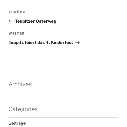
Beitragsnavigation
Vorheriger
ZURÜCK
Beitrag
Teupitzer Osterweg
Nächster
WEITER
Beitrag
Teupitz feiert das 4. Kinderfest
Archives
Categories
Beiträge