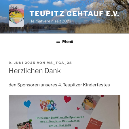
Zum
Inhalt
TEUPITZ GEHTAUF E.V.
springen
Heimatverein seit 2022
Menü
VERÖFFENTLICHT
9. JUNI 2025
VON
MS_TGA_25
AM
Herzlichen Dank
den Sponsoren unseres 4. Teupitzer Kinderfestes