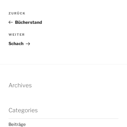
Beitragsnavigation
Vorheriger
ZURÜCK
Beitrag
Bücherstand
Nächster
WEITER
Beitrag
Schach
Archives
Categories
Beiträge