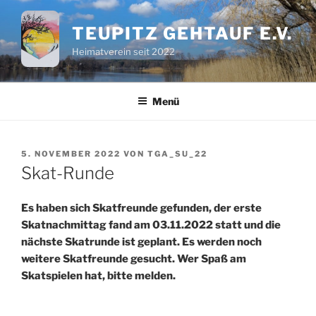
Zum
Inhalt
TEUPITZ GEHTAUF E.V.
springen
Heimatverein seit 2022
Menü
VERÖFFENTLICHT
5. NOVEMBER 2022
VON
TGA_SU_22
AM
Skat-Runde
Es haben sich Skatfreunde gefunden, der erste
Skatnachmittag fand am 03.11.2022 statt und die
nächste Skatrunde ist geplant. Es werden noch
weitere Skatfreunde gesucht. Wer Spaß am
Skatspielen hat, bitte melden.