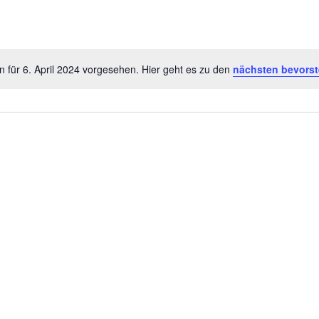
n für 6. April 2024 vorgesehen. Hier geht es zu den
nächsten bevorst
H
i
n
w
e
i
s