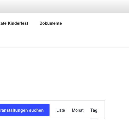
kate Kinderfest
Dokumente
V
eranstaltungen suchen
Liste
Monat
Tag
e
r