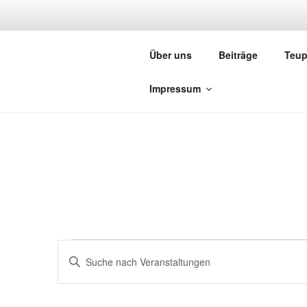
Zum
Inhalt
T
springen
Über uns
Beiträge
Teup
Heim
Impressum
Veranstaltungen
V
B
e
i
für
t
r
t