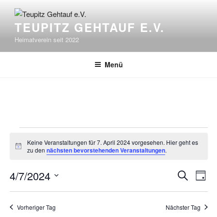
Zum
Inhalt
TEUPITZ GEHTAUF E.V.
springen
Heimatverein seit 2022
Menü
Veranstaltungen
Keine Veranstaltungen für 7. April 2024 vorgesehen. Hier geht es
für
H
zu den
nächsten bevorstehenden Veranstaltungen
.
i
7.
n
V
V
4/7/2024
w
S
April
T
e
e
e
u
D
i
a
2024
s
r
c
r
a
g
Vorheriger Tag
Nächster Tag
h
a
t
a