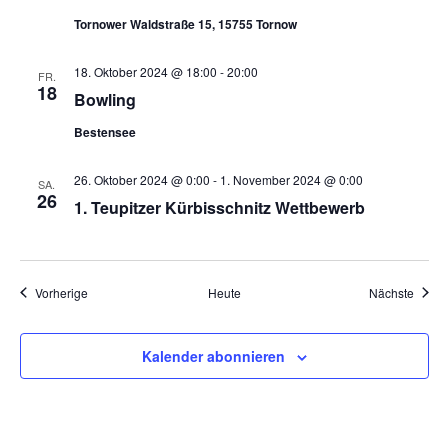
a
Tornower Waldstraße 15, 15755 Tornow
t
i
18. Oktober 2024 @ 18:00
-
20:00
FR.
18
o
Bowling
n
Bestensee
26. Oktober 2024 @ 0:00
-
1. November 2024 @ 0:00
SA.
26
1. Teupitzer Kürbisschnitz Wettbewerb
Veranstaltungen
Veran
Vorherige
Heute
Nächste
Kalender abonnieren