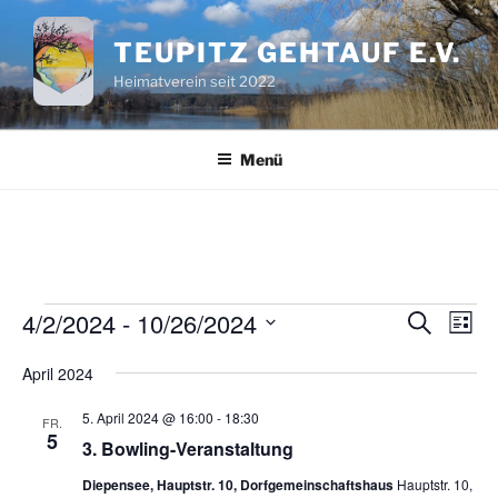
Zum
Inhalt
TEUPITZ GEHTAUF E.V.
springen
Heimatverein seit 2022
Menü
Veranstaltungen
4/2/2024
 - 
10/26/2024
V
V
S
L
u
e
e
i
D
c
April 2024
s
r
a
r
h
t
a
e
t
a
e
5. April 2024 @ 16:00
-
18:30
FR.
n
u
5
n
3. Bowling-Veranstaltung
s
m
s
Diepensee, Hauptstr. 10, Dorfgemeinschaftshaus
Hauptstr. 10,
t
w