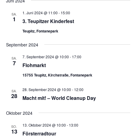
Juni 2024
d
v
A
i
1. Juni 2024 @ 11:00
-
15:00
SA.
1
n
g
3. Teupitzer Kinderfest
s
a
Teupitz, Fontanepark
t
i
i
September 2024
c
o
h
7. September 2024 @ 10:00
-
17:00
n
SA.
t
7
Flohmarkt
e
15755 Teupitz, Kirchstraße, Fontanepark
n
,
28. September 2024 @ 10:00
-
12:00
SA.
28
N
Macht mit! – World Cleanup Day
a
v
Oktober 2024
i
13. Oktober 2024 @ 10:00
-
13:00
SO.
g
13
Försterradtour