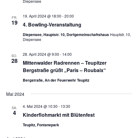
Diepensee
t
a
ä
a
h
l
19. April 2024 @ 18:00
-
20:00
FR.
l
l
t
19
4. Bowling-Veranstaltung
e
u
t
n
Diepensee, Hauptstr. 10, Dorfgemeinschaftshaus
Hauptstr. 10,
n
u
Diepensee
.
g
n
A
g
28. April 2024 @ 9:00
-
14:00
SO.
n
28
Mittenwalder Radrennen – Teupitzer
e
s
Bergstraße grüßt „Paris – Roubaix“
n
i
S
Bergstraße, An der Feuerwehr Teupitz
c
u
h
Mai 2024
t
c
e
h
4. Mai 2024 @ 10:30
-
13:30
SA.
4
n
Kinderflohmarkt mit Blütenfest
e
-
u
Teupitz, Fontanepark
N
n
a