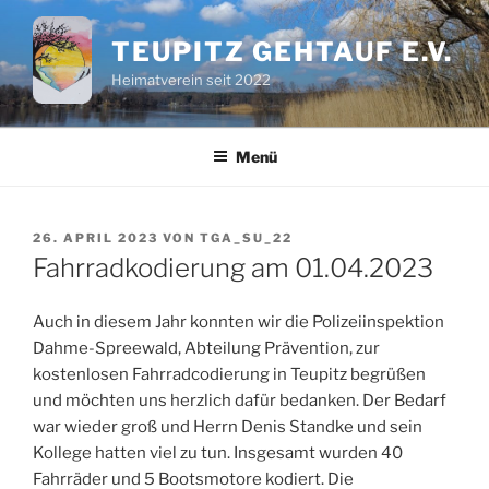
Zum
Inhalt
TEUPITZ GEHTAUF E.V.
springen
Heimatverein seit 2022
Menü
VERÖFFENTLICHT
26. APRIL 2023
VON
TGA_SU_22
AM
Fahrradkodierung am 01.04.2023
Auch in diesem Jahr konnten wir die Polizeiinspektion
Dahme-Spreewald, Abteilung Prävention, zur
kostenlosen Fahrradcodierung in Teupitz begrüßen
und möchten uns herzlich dafür bedanken. Der Bedarf
war wieder groß und Herrn Denis Standke und sein
Kollege hatten viel zu tun. Insgesamt wurden 40
Fahrräder und 5 Bootsmotore kodiert. Die