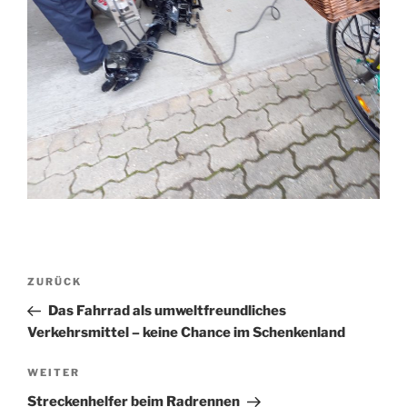
Beitragsnavigation
Vorheriger
ZURÜCK
Beitrag
Das Fahrrad als umweltfreundliches
Verkehrsmittel – keine Chance im Schenkenland
Nächster
WEITER
Beitrag
Streckenhelfer beim Radrennen