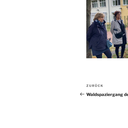
Beitragsnav
Vorheriger
ZURÜCK
Beitrag
Waldspaziergang d