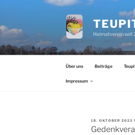
Zum
Inhalt
springen
TEUPI
Heimatverein seit
Über uns
Beiträge
Teupi
Impressum
VERÖFFENTLICHT
18. OKTOBER 2023
AM
Gedenkvera