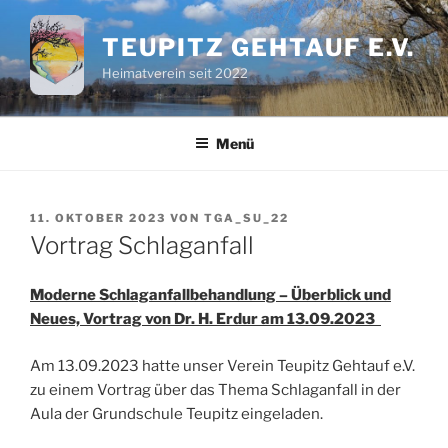
Zum
Inhalt
TEUPITZ GEHTAUF E.V.
springen
Heimatverein seit 2022
Menü
VERÖFFENTLICHT
11. OKTOBER 2023
VON
TGA_SU_22
AM
Vortrag Schlaganfall
Moderne Schlaganfallbehandlung – Überblick und
Neues, Vortrag von Dr. H. Erdur am 13.09.2023
Am 13.09.2023 hatte unser Verein Teupitz Gehtauf e.V.
zu einem Vortrag über das Thema Schlaganfall in der
Aula der Grundschule Teupitz eingeladen.