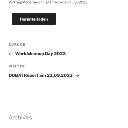
Vortrag-Moderne-Schlaganfallbehandlung-2023
Herunterladen
Beitragsnavigation
Vorheriger
ZURÜCK
Beitrag
Worldcleanup Day 2023
Nächster
WEITER
Beitrag
DUBAI Report am 22.09.2023
Archives